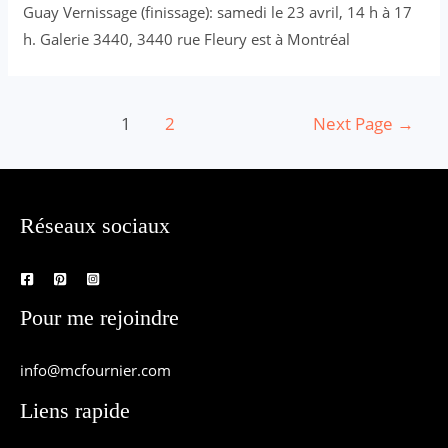
Guay Vernissage (finissage): samedi le 23 avril, 14 h à 17
h. Galerie 3440, 3440 rue Fleury est à Montréal
Posts
1
2
Next Page
→
navigation
Réseaux sociaux
Pour me rejoindre
info@mcfournier.com
Liens rapide