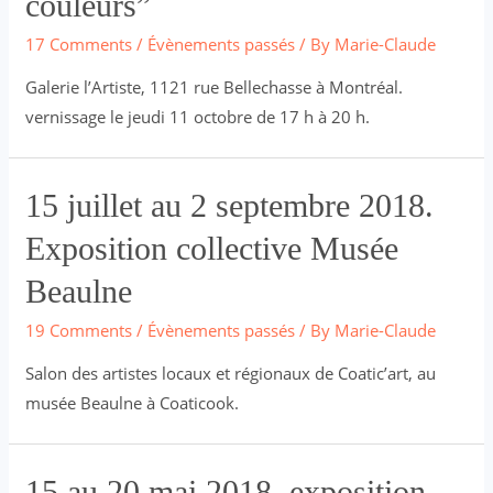
couleurs”
Expo-
vente
17 Comments
/
Évènements passés
/ By
Marie-Claude
levée
Galerie l’Artiste, 1121 rue Bellechasse à Montréal.
de
vernissage le jeudi 11 octobre de 17 h à 20 h.
fonds
“De
la
15 juillet au 2 septembre 2018.
couleur
Exposition collective Musée
contre
la
Beaulne
douleur”
19 Comments
/
Évènements passés
/ By
Marie-Claude
Salon des artistes locaux et régionaux de Coatic’art, au
musée Beaulne à Coaticook.
15 au 20 mai 2018, exposition