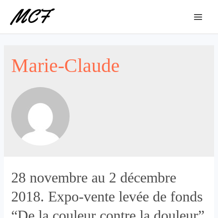
Skip
to
Mai
content
Men
Marie-Claude
28 novembre au 2 décembre
2018. Expo-vente levée de fonds
“De la couleur contre la douleur”